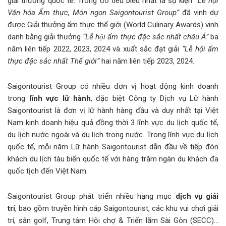
giải thưởng quốc tế. Trong đó tiêu biểu nhất là sự kiện
“Lễ hội
Văn hóa Ẩm thực, Món ngon Saigontourist Group”
đã vinh dự
được Giải thưởng ẩm thực thế giới (World Culinary Awards) vinh
danh bằng giải thưởng
“Lễ hội ẩm thực đặc sắc nhất châu Á”
ba
năm liên tiếp 2022, 2023, 2024 và xuất sắc đạt giải
“Lễ hội ẩm
thực đặc sắc nhất Thế giới”
hai năm liên tiếp 2023, 2024.
Saigontourist Group có nhiều đơn vị hoạt động kinh doanh
trong
lĩnh vực
lữ hành
, đặc biệt Công ty Dịch vụ Lữ hành
Saigontourist là đơn vị lữ hành hàng đầu và duy nhất tại Việt
Nam kinh doanh hiệu quả đồng thời 3 lĩnh vực du lịch quốc tế,
du lịch nước ngoài và du lịch trong nước. Trong lĩnh vực du lịch
quốc tế, mỗi năm Lữ hành Saigontourist dẫn đầu về tiếp đón
khách du lịch tàu biển quốc tế với hàng trăm ngàn du khách đa
quốc tịch đến Việt Nam.
Saigontourist Group phát triển nhiều hạng mục
dịch vụ giải
trí
, bao gồm truyền hình cáp Saigontourist, các khu vui chơi giải
trí, sân golf, Trung tâm Hội chợ & Triển lãm Sài Gòn (SECC)…