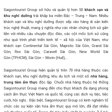
Saigontourist Group sở hữu và quản lý hơn 50
khách sạn và
khu nghỉ dưỡng
trải khắp ba miền Bắc – Trung – Nam. Nhiều
khách sạn và khu nghỉ dưỡng được xếp vào hàng di sản kiến
trúc nghệ thuật, mang ý nghĩa như các nhân chứng lịch sử gắn
liền với nhiều câu chuyện độc đáo, các cột mốc lịch sử cũng
như quá trình phát triển kinh tế – xã hội của Việt Nam, như
khách sạn Continental Sài Gòn, Majestic Sài Gòn, Grand Sài
Gòn, Rex Sài Gòn, Caravell Sài Gòn, New World Sài
Gòn (TP.HCM), Sài Gòn – Morin (Huế),…
Saigontourist Group hiện quản lý trên 70 nhà hàng thuộc các
khách sạn, khu nghỉ dưỡng, khu du lịch và một số
nhà hàng,
trung tâm ẩm thực
độc lập. Chuỗi nhà hàng thuộc hệ thống
Saigontourist Group mang đến cho thực khách đa dạng phong
cách ẩm thực Việt Nam và quốc tế, cùng các dịch vụ tiệc, tiệc
cưới, hội nghị… Đặc biệt, Saigontourist Group có kinh nghiệm tổ
chức các sự kiện văn hóa ẩm thực quy mô lớn, đã đạt nhiều