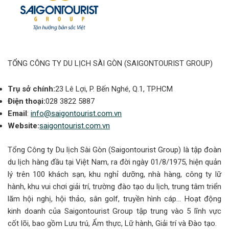
TỔNG CÔNG TY DU LỊCH SÀI GÒN (SAIGONTOURIST GROUP)
Trụ sở chính:
23 Lê Lợi, P. Bến Nghé, Q.1, TP.HCM
Điện thoại:
028 3822 5887
Email
:
info@saigontourist.com.vn
Website:
saigontourist.com.vn
Tổng Công ty Du lịch Sài Gòn (Saigontourist Group) là tập đoàn
du lịch hàng đầu tại Việt Nam, ra đời ngày 01/8/1975, hiện quản
lý trên 100 khách sạn, khu nghỉ dưỡng, nhà hàng, công ty lữ
hành, khu vui chơi giải trí, trường đào tạo du lịch, trung tâm triển
lãm hội nghị, hội thảo, sân golf, truyền hình cáp… Hoạt động
kinh doanh của Saigontourist Group tập trung vào 5 lĩnh vực
cốt lõi, bao gồm Lưu trú, Ẩm thực, Lữ hành, Giải trí và Đào tạo.