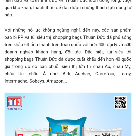
lãnh đạo và toàn thể CBCNV Thuận Đức luôn đồng lòng, vượt
qua khó khăn, thách thức để đạt được những thành tựu đáng tự
hào.
Với những nỗ lực không ngừng nghỉ, đến nay, các sản phẩm
bao bì PP và túi siêu thị shopping bags Thuận Đức đã phủ sóng
trên khắp 63 tỉnh thành trên toàn quốc với hơn 400 đại lý và 500
doanh nghiệp khách hàng, đối tác. Đặc biệt, túi siêu thị
shopping bags Thuận Đức đã được xuất khẩu đến hơn 40 quốc
gia trong đó có các chuỗi siêu thị lớn từ châu Âu, châu Mỹ,
châu Úc, châu Á như: Aldi, Auchan, Carrefour, Leroy,
Intermache, Sobeys, Amazon,…