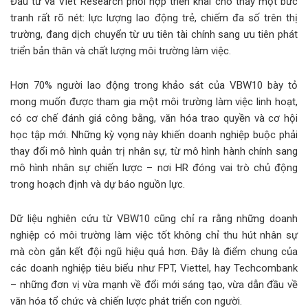
Đầu tư và Viet Research phối hợp triển khai cho thấy một bức
tranh rất rõ nét: lực lượng lao động trẻ, chiếm đa số trên thị
trường, đang dịch chuyển từ ưu tiên tài chính sang ưu tiên phát
triển bản thân và chất lượng môi trường làm việc.
Hơn 70% người lao động trong khảo sát của VBW10 bày tỏ
mong muốn được tham gia một môi trường làm việc linh hoạt,
có cơ chế đánh giá công bằng, văn hóa trao quyền và cơ hội
học tập mới. Những kỳ vọng này khiến doanh nghiệp buộc phải
thay đổi mô hình quản trị nhân sự, từ mô hình hành chính sang
mô hình nhân sự chiến lược – nơi HR đóng vai trò chủ động
trong hoạch định và dự báo nguồn lực.
Dữ liệu nghiên cứu từ VBW10 cũng chỉ ra rằng những doanh
nghiệp có môi trường làm việc tốt không chỉ thu hút nhân sự
mà còn gắn kết đội ngũ hiệu quả hơn. Đây là điểm chung của
các doanh nghiệp tiêu biểu như FPT, Viettel, hay Techcombank
– những đơn vị vừa mạnh về đổi mới sáng tạo, vừa dẫn đầu về
văn hóa tổ chức và chiến lược phát triển con người.