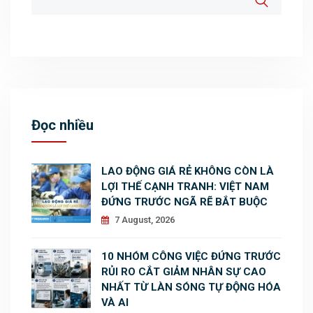
Đọc nhiều
LAO ĐỘNG GIÁ RẺ KHÔNG CÒN LÀ
LỢI THẾ CẠNH TRANH: VIỆT NAM
ĐỨNG TRƯỚC NGÃ RẼ BẮT BUỘC
7 August, 2026
10 NHÓM CÔNG VIỆC ĐỨNG TRƯỚC
RỦI RO CẮT GIẢM NHÂN SỰ CAO
NHẤT TỪ LÀN SÓNG TỰ ĐỘNG HÓA
VÀ AI