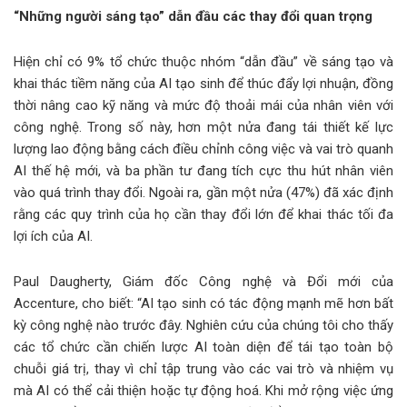
“Những người sáng tạo” dẫn đầu các thay đổi quan trọng
Hiện chỉ có 9% tổ chức thuộc nhóm “dẫn đầu” về sáng tạo và
khai thác tiềm năng của AI tạo sinh để thúc đẩy lợi nhuận, đồng
thời nâng cao kỹ năng và mức độ thoải mái của nhân viên với
công nghệ. Trong số này, hơn một nửa đang tái thiết kế lực
lượng lao động bằng cách điều chỉnh công việc và vai trò quanh
AI thế hệ mới, và ba phần tư đang tích cực thu hút nhân viên
vào quá trình thay đổi. Ngoài ra, gần một nửa (47%) đã xác định
rằng các quy trình của họ cần thay đổi lớn để khai thác tối đa
lợi ích của AI.
Paul Daugherty, Giám đốc Công nghệ và Đổi mới của
Accenture, cho biết: “AI tạo sinh có tác động mạnh mẽ hơn bất
kỳ công nghệ nào trước đây. Nghiên cứu của chúng tôi cho thấy
các tổ chức cần chiến lược AI toàn diện để tái tạo toàn bộ
chuỗi giá trị, thay vì chỉ tập trung vào các vai trò và nhiệm vụ
mà AI có thể cải thiện hoặc tự động hoá. Khi mở rộng việc ứng