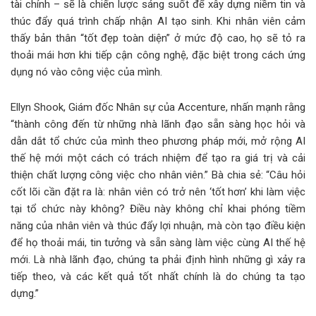
tài chính – sẽ là chiến lược sáng suốt để xây dựng niềm tin và
thúc đẩy quá trình chấp nhận AI tạo sinh. Khi nhân viên cảm
thấy bản thân “tốt đẹp toàn diện” ở mức độ cao, họ sẽ tỏ ra
thoải mái hơn khi tiếp cận công nghệ, đặc biệt trong cách ứng
dụng nó vào công việc của mình.
Ellyn Shook, Giám đốc Nhân sự của Accenture, nhấn mạnh rằng
“thành công đến từ những nhà lãnh đạo sẵn sàng học hỏi và
dẫn dắt tổ chức của mình theo phương pháp mới, mở rộng AI
thế hệ mới một cách có trách nhiệm để tạo ra giá trị và cải
thiện chất lượng công việc cho nhân viên.” Bà chia sẻ: “Câu hỏi
cốt lõi cần đặt ra là: nhân viên có trở nên ‘tốt hơn’ khi làm việc
tại tổ chức này không? Điều này không chỉ khai phóng tiềm
năng của nhân viên và thúc đẩy lợi nhuận, mà còn tạo điều kiện
để họ thoải mái, tin tưởng và sẵn sàng làm việc cùng AI thế hệ
mới. Là nhà lãnh đạo, chúng ta phải định hình những gì xảy ra
tiếp theo, và các kết quả tốt nhất chính là do chúng ta tạo
dựng.”