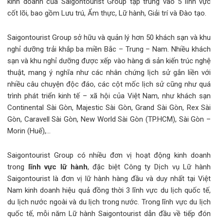
kinh doanh của Saigontourist Group tập trung vào 5 lĩnh vực
cốt lõi, bao gồm Lưu trú, Ẩm thực, Lữ hành, Giải trí và Đào tạo.
Saigontourist Group sở hữu và quản lý hơn 50 khách sạn và khu
nghỉ dưỡng trải khắp ba miền Bắc – Trung – Nam. Nhiều khách
sạn và khu nghỉ dưỡng được xếp vào hàng di sản kiến trúc nghệ
thuật, mang ý nghĩa như các nhân chứng lịch sử gắn liền với
nhiều câu chuyện độc đáo, các cột mốc lịch sử cũng như quá
trình phát triển kinh tế – xã hội của Việt Nam, như khách sạn
Continental Sài Gòn, Majestic Sài Gòn, Grand Sài Gòn, Rex Sài
Gòn, Caravell Sài Gòn, New World Sài Gòn (TP.HCM), Sài Gòn –
Morin (Huế),…
Saigontourist Group có nhiều đơn vị hoạt động kinh doanh
trong
lĩnh vực
lữ hành
, đặc biệt Công ty Dịch vụ Lữ hành
Saigontourist là đơn vị lữ hành hàng đầu và duy nhất tại Việt
Nam kinh doanh hiệu quả đồng thời 3 lĩnh vực du lịch quốc tế,
du lịch nước ngoài và du lịch trong nước. Trong lĩnh vực du lịch
quốc tế, mỗi năm Lữ hành Saigontourist dẫn đầu về tiếp đón