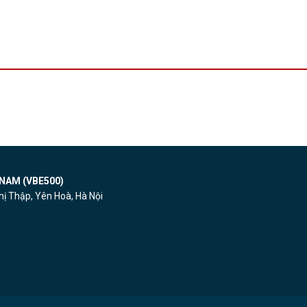
NAM (VBE500)
ị Thập, Yên Hoà, Hà Nội