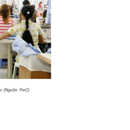
ức (Nguồn: PwC)