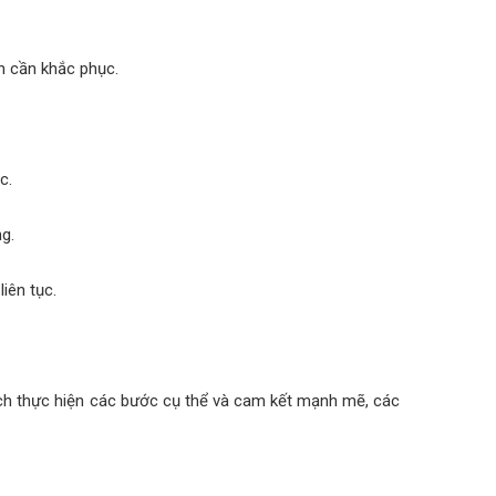
h cần khắc phục.
c.
g.
iên tục.
cách thực hiện các bước cụ thể và cam kết mạnh mẽ, các