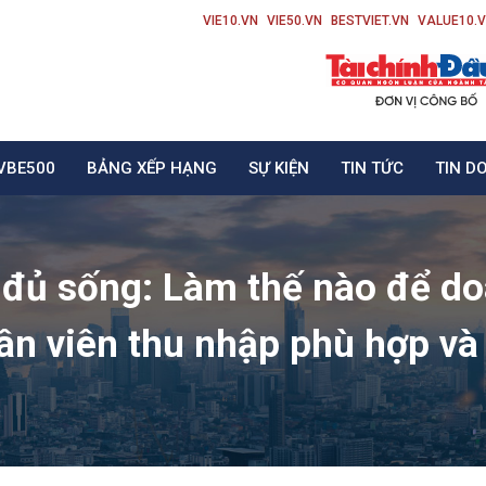
VIE10.VN
VIE50.VN
BESTVIET.VN
VALUE10.
VBE500
BẢNG XẾP HẠNG
SỰ KIỆN
TIN TỨC
TIN D
đủ sống: Làm thế nào để d
hân viên thu nhập phù hợp và