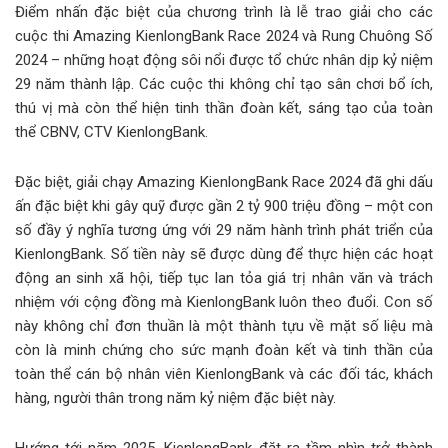
Điểm nhấn đặc biệt của chương trình là lễ trao giải cho các
cuộc thi Amazing KienlongBank Race 2024 và Rung Chuông Số
2024 – những hoạt động sôi nổi được tổ chức nhân dịp kỷ niệm
29 năm thành lập. Các cuộc thi không chỉ tạo sân chơi bổ ích,
thú vị mà còn thể hiện tinh thần đoàn kết, sáng tạo của toàn
thể CBNV, CTV KienlongBank.
Đặc biệt, giải chạy Amazing KienlongBank Race 2024 đã ghi dấu
ấn đặc biệt khi gây quỹ được gần 2 tỷ 900 triệu đồng – một con
số đầy ý nghĩa tương ứng với 29 năm hành trình phát triển của
KienlongBank. Số tiền này sẽ được dùng để thực hiện các hoạt
động an sinh xã hội, tiếp tục lan tỏa giá trị nhân văn và trách
nhiệm với cộng đồng mà KienlongBank luôn theo đuổi. Con số
này không chỉ đơn thuần là một thành tựu về mặt số liệu mà
còn là minh chứng cho sức mạnh đoàn kết và tinh thần của
toàn thể cán bộ nhân viên KienlongBank và các đối tác, khách
hàng, người thân trong năm kỷ niệm đặc biệt này.