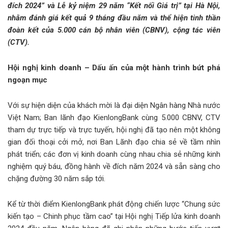
đích 2024” và Lễ kỷ niệm 29 năm “Kết nối Giá trị” tại Hà Nội,
nhằm đánh giá kết quả 9 tháng đầu năm và thể hiện tinh thần
đoàn kết của 5.000 cán bộ nhân viên (CBNV), cộng tác viên
(CTV).
Hội nghị kinh doanh – Dấu ấn của một hành trình bứt phá
ngoạn mục
Với sự hiện diện của khách mời là đại diện Ngân hàng Nhà nước
Việt Nam; Ban lãnh đạo KienlongBank cùng 5.000 CBNV, CTV
tham dự trực tiếp và trực tuyến, hội nghị đã tạo nên một không
gian đối thoại cởi mở, nơi Ban Lãnh đạo chia sẻ về tầm nhìn
phát triển; các đơn vị kinh doanh cùng nhau chia sẻ những kinh
nghiệm quý báu, đồng hành về đích năm 2024 và sẵn sàng cho
chặng đường 30 năm sắp tới.
Kể từ thời điểm KienlongBank phát động chiến lược “Chung sức
kiến tạo – Chinh phục tầm cao” tại Hội nghị Tiếp lửa kinh doanh