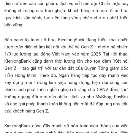
điện tử đến các sản phẩm, dịch vụ số hiện đại. Chiến lược này
không chỉ nâng cao trải nghiệm khách hàng mà còn tối ưu hóa
quy trình vận hành, tạo nền tảng vững chắc cho sự phát triển
bền vững.
Bên cạnh lộ trình số hóa, KienlongBank đang triển khai chiến
lược toàn diện nhằm kết nối với thế hệ Gen Z – nhóm sẽ chiếm
1/3 lực lượng lao động Việt Nam vào năm 2025. Tại Hội thảo,
KienlongBank cũng dành thời lượng lớn cho tọa đàm “Kết nối
Gen Z – tạo giá trị” với sự dẫn dắt của Quyền Tổng giám đốc
Trần Hồng Minh. Theo đó, Ngân hàng tiếp tục đẩy mạnh việc
xây dựng môi trường làm việc năng động, hiện đại cùng các
chính sách phát triển nghề nghiệp rõ ràng cho CBNV đồng thời
không ngừng đổi mới sản phẩm dịch vụ như MyShop, PayBox
và các giải pháp thanh toán không tiền mặt để đáp ứng nhu cầu
của khách hàng Gen Z.
KienlongBank cũng đẩy mạnh số hóa toàn diện thông qua việc
ứng dụng các công nghệ tiên tiến như trí tuệ nhân tạo, điện