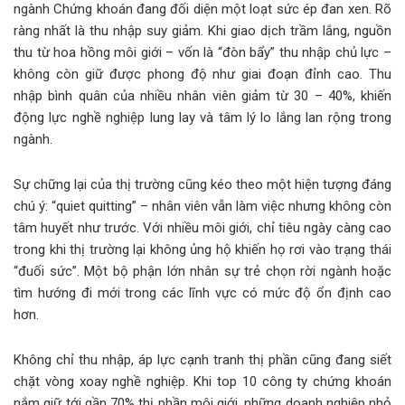
ngành Chứng khoán đang đối diện một loạt sức ép đan xen. Rõ
ràng nhất là thu nhập suy giảm. Khi giao dịch trầm lắng, nguồn
thu từ hoa hồng môi giới – vốn là “đòn bẩy” thu nhập chủ lực –
không còn giữ được phong độ như giai đoạn đỉnh cao. Thu
nhập bình quân của nhiều nhân viên giảm từ 30 – 40%, khiến
động lực nghề nghiệp lung lay và tâm lý lo lắng lan rộng trong
ngành.
Sự chững lại của thị trường cũng kéo theo một hiện tượng đáng
chú ý: “quiet quitting” – nhân viên vẫn làm việc nhưng không còn
tâm huyết như trước. Với nhiều môi giới, chỉ tiêu ngày càng cao
trong khi thị trường lại không ủng hộ khiến họ rơi vào trạng thái
“đuối sức”. Một bộ phận lớn nhân sự trẻ chọn rời ngành hoặc
tìm hướng đi mới trong các lĩnh vực có mức độ ổn định cao
hơn.
Không chỉ thu nhập, áp lực cạnh tranh thị phần cũng đang siết
chặt vòng xoay nghề nghiệp. Khi top 10 công ty chứng khoán
nắm giữ tới gần 70% thị phần môi giới, những doanh nghiệp nhỏ