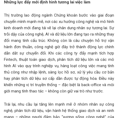
Những lực đẩy mới định hình tương lai việc làm
Thị trường lao động ngành Chứng khoán bước vào giai đoạn
chuyển mình mạnh mẽ, nơi các xu hướng công nghệ và mô hình
kinh doanh mới đang tái vẽ lại chân dung nhân sự tương lai. Sự
trỗi dậy của công nghệ, AI và dữ liệu lớn đang tạo ra những thay
đổi mang tính cấu trúc. Không còn là câu chuyện hỗ trợ vận
hành đơn thuần, công nghệ giờ đây trở thành động lực chính
dẫn dắt sự chuyển đổi. Khi các công ty đẩy mạnh tích hợp
Fintech, thuật toán giao dịch, phân tích dữ liệu lớn và các mô
hình AI vào quy trình nghiệp vụ, hàng loạt công việc mang tính
thủ công như nhập lệnh, sàng lọc hồ sơ, xử lý yêu cầu cơ bản
hay phân tích dữ liệu sơ cấp dần được tự động hóa. Điều này
khiến những vị trí truyền thống – đặc biệt là back-office và môi
giới mang tính thao tác – không còn giữ vai trò như trước.
Trái lại, nhu cầu lại tăng lên mạnh mẽ ở nhóm nhân sự công
nghệ, phân tích dữ liệu, vận hành hệ thống giao dịch và an ninh
mạng – những người đảm bảo “xương sống công nghệ” của