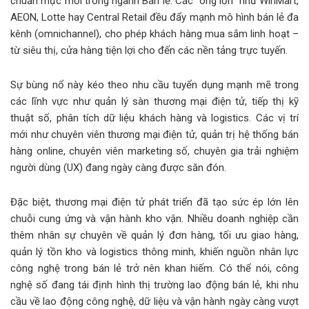
chuẩn mực mới trong ngành Bán lẻ. Các “ông lớn” như WinMart,
AEON, Lotte hay Central Retail đều đẩy mạnh mô hình bán lẻ đa
kênh (omnichannel), cho phép khách hàng mua sắm linh hoạt –
từ siêu thị, cửa hàng tiện lợi cho đến các nền tảng trực tuyến.
Sự bùng nổ này kéo theo nhu cầu tuyển dụng mạnh mẽ trong
các lĩnh vực như quản lý sàn thương mại điện tử, tiếp thị kỹ
thuật số, phân tích dữ liệu khách hàng và logistics. Các vị trí
mới như chuyên viên thương mại điện tử, quản trị hệ thống bán
hàng online, chuyên viên marketing số, chuyên gia trải nghiệm
người dùng (UX) đang ngày càng được săn đón.
Đặc biệt, thương mại điện tử phát triển đã tạo sức ép lớn lên
chuỗi cung ứng và vận hành kho vận. Nhiều doanh nghiệp cần
thêm nhân sự chuyên về quản lý đơn hàng, tối ưu giao hàng,
quản lý tồn kho và logistics thông minh, khiến nguồn nhân lực
công nghệ trong bán lẻ trở nên khan hiếm. Có thể nói, công
nghệ số đang tái định hình thị trường lao động bán lẻ, khi nhu
cầu về lao động công nghệ, dữ liệu và vận hành ngày càng vượt