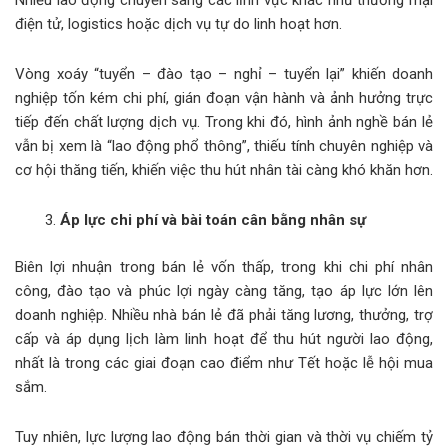
Nhiều lao động chuyển sang các lĩnh vực khác như thương mại
điện tử, logistics hoặc dịch vụ tự do linh hoạt hơn.
Vòng xoáy “tuyển – đào tạo – nghỉ – tuyển lại” khiến doanh
nghiệp tốn kém chi phí, gián đoạn vận hành và ảnh hưởng trực
tiếp đến chất lượng dịch vụ. Trong khi đó, hình ảnh nghề bán lẻ
vẫn bị xem là “lao động phổ thông”, thiếu tính chuyên nghiệp và
cơ hội thăng tiến, khiến việc thu hút nhân tài càng khó khăn hơn.
Áp lực chi phí và bài toán cân bằng nhân sự
Biên lợi nhuận trong bán lẻ vốn thấp, trong khi chi phí nhân
công, đào tạo và phúc lợi ngày càng tăng, tạo áp lực lớn lên
doanh nghiệp. Nhiều nhà bán lẻ đã phải tăng lương, thưởng, trợ
cấp và áp dụng lịch làm linh hoạt để thu hút người lao động,
nhất là trong các giai đoạn cao điểm như Tết hoặc lễ hội mua
sắm.
Tuy nhiên, lực lượng lao động bán thời gian và thời vụ chiếm tỷ