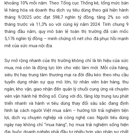
khoảng 10% mỗi năm. Theo Tổng cục Thống kê, tổng mức bán
lẻ hàng hóa và doanh thu dịch vụ tiêu dùng theo giá hiện hành
tháng 9/2025 ước đạt 598,7 nghìn tỷ đồng, tăng 2% so với
tháng trước và 11,3% so với cùng kỳ năm 2024. Tính chung 9
tháng đầu năm, quy mô bán lẻ toàn thị trường đã cán mốc
5,176 nghìn tỷ đồng – minh chứng rõ nét cho đà phục hồi mạnh
mẽ của sức mua nội địa.
Sự mở rộng nhanh của thị trường không chỉ là tín hiệu của sức
mua, mà còn là động lực lớn cho việc làm mới. Mỗi cửa hàng,
siêu thị hay trung tâm thương mại ra đời đều kéo theo nhu cầu
tuyển dụng nhân sự quy mô lớn, từ nhân viên bán hàng, thu
ngân, kho vận, giao nhận đến quản lý chuỗi cung ứng và chuyên
viên vận hành hệ thống số. Cùng với đó, tầng lớp trung lưu phát
triển nhanh và hành vi tiêu dùng thay đổi sâu sắc đang định
hình lại cách người Việt mua sắm – hướng tới trải nghiệm tiện
lợi, dịch vụ chuyên nghiệp và công nghệ cao. Người tiêu dùng
ngày nay không chỉ “mua hàng”, họ mua trải nghiệm sống hiện
đại, buộc doanh nghiệp phải đầu tư nhiều hơn vào nhân sự chất