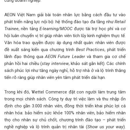
cùng doanh nghiệp.
AEON Việt Nam giải bài toán nhân lực bằng cách đầu tư vào
phát triển năng lực nội bộ: hệ thống đào tạo đa tầng như
Retail
Trainee
, nền tảng
E-learning/MOOC
được tài trợ học phí và cơ
hội luân chuyển vị trí giúp nhân viên tích lũy kinh nghiệm thực tế.
Văn hóa trao quyền được áp dụng nhất quán: nhân viên được
đề xuất sáng kiến qua chương trình
Best Practices
, phát triển
lãnh đạo thông qua
AEON Future Leader
và tham gia cơ chế
phản hồi hai chiều (
stay interview
, khảo sát gắn kết). Các chính
sách phúc lợi như tăng ngày nghỉ, hỗ trợ nhà ở và lộ trình thăng
tiến rõ ràng giúp nhân viên yên tâm phát triển dài hạn.
Trong khi đó,
V
iettel Commerce đặt con người làm trung tâm
trong mọi chính sách. Công ty duy trì việc làm và thu nhập ổn
định cho gần 3.000 nhân viên, đồng thời triển khai phúc lợi cá
nhân hóa: bảo hiểm sức khỏe 100% nhân viên, bảo hiểm nhân
thọ cho nhân sự chủ chốt, chương trình đào tạo – phát triển
nghề nghiệp và lộ trình quản trị nhân tài (
Show us your way
).