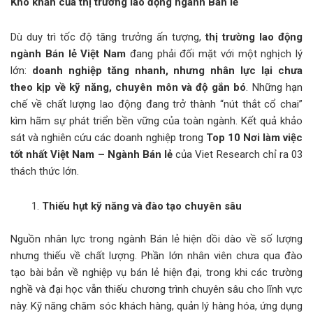
Khó khăn của thị trường lao động ngành Bán lẻ
Dù duy trì tốc độ tăng trưởng ấn tượng,
thị trường lao động
ngành Bán lẻ Việt Nam
đang phải đối mặt với một nghịch lý
lớn:
doanh nghiệp tăng nhanh, nhưng nhân lực lại chưa
theo kịp về kỹ năng, chuyên môn và độ gắn bó
. Những hạn
chế về chất lượng lao động đang trở thành “nút thắt cổ chai”
kìm hãm sự phát triển bền vững của toàn ngành. Kết quả khảo
sát và nghiên cứu các doanh nghiệp trong
Top 10 Nơi làm việc
tốt nhất Việt Nam – Ngành Bán lẻ
của Viet Research chỉ ra 03
thách thức lớn.
Thiếu hụt kỹ năng và đào tạo chuyên sâu
Nguồn nhân lực trong ngành Bán lẻ hiện dồi dào về số lượng
nhưng thiếu về chất lượng. Phần lớn nhân viên chưa qua đào
tạo bài bản về nghiệp vụ bán lẻ hiện đại, trong khi các trường
nghề và đại học vẫn thiếu chương trình chuyên sâu cho lĩnh vực
này. Kỹ năng chăm sóc khách hàng, quản lý hàng hóa, ứng dụng