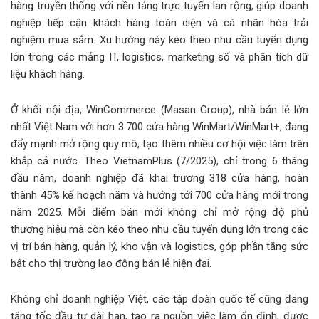
hàng truyền thống với nền tảng trực tuyến lan rộng, giúp doanh
nghiệp tiếp cận khách hàng toàn diện và cá nhân hóa trải
nghiệm mua sắm. Xu hướng này kéo theo nhu cầu tuyển dụng
lớn trong các mảng IT, logistics, marketing số và phân tích dữ
liệu khách hàng.
Ở khối nội địa, WinCommerce (Masan Group), nhà bán lẻ lớn
nhất Việt Nam với hơn 3.700 cửa hàng WinMart/WinMart+, đang
đẩy mạnh mở rộng quy mô, tạo thêm nhiều cơ hội việc làm trên
khắp cả nước. Theo VietnamPlus (7/2025), chỉ trong 6 tháng
đầu năm, doanh nghiệp đã khai trương 318 cửa hàng, hoàn
thành 45% kế hoạch năm và hướng tới 700 cửa hàng mới trong
năm 2025. Mỗi điểm bán mới không chỉ mở rộng độ phủ
thương hiệu mà còn kéo theo nhu cầu tuyển dụng lớn trong các
vị trí bán hàng, quản lý, kho vận và logistics, góp phần tăng sức
bật cho thị trường lao động bán lẻ hiện đại.
Không chỉ doanh nghiệp Việt, các tập đoàn quốc tế cũng đang
tăng tốc đầu tư dài hạn, tạo ra nguồn việc làm ổn định, được