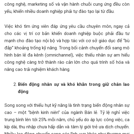
công nghệ, marketing số và vận hành chuỗi cung ứng đều còn
yếu, khiến nhiều doanh nghiệp phải tự đào tạo lại từ đầu.
Việc khó tìm ứng viên đáp ứng yêu cầu chuyên môn, ngay cả
cho các vị trí cơ bản khiến doanh nghiệp buộc phải đầu tư
mạnh cho đào tạo nội bộ và hợp tác với cơ sở giáo dục để “bù
đắp” khoảng trống kỹ năng. Trong bối cảnh chuyển đổi sang mô
hình bán lẻ đa kênh (omnichannel), việc thiếu nhân sự am hiểu
công nghệ càng trở thành rào cản lớn cho quá trình số hóa và
nâng cao trải nghiệm khách hàng.
Biến động nhân sự và khó khăn trong giữ chân lao
động
Song song với thiếu hụt kỹ năng là tình trạng biến động nhân sự
cao – một “bệnh kinh niên” của ngành Bán lẻ. Tỷ lệ nghỉ việc
trung bình lên tới 25% mỗi năm, chủ yếu do áp lực công việc, ca
kíp dài, thu nhập chưa hấp dẫn và tâm lý giới trẻ ưa dịch chuyển.