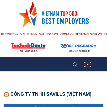
BESTVIET.VN
VALUE10.VN
VALUE500.VN
VBW10.VN
BESTEMPLOYER.VN
ES
CÔNG TY TNHH SAVILLS (VIỆT NAM)