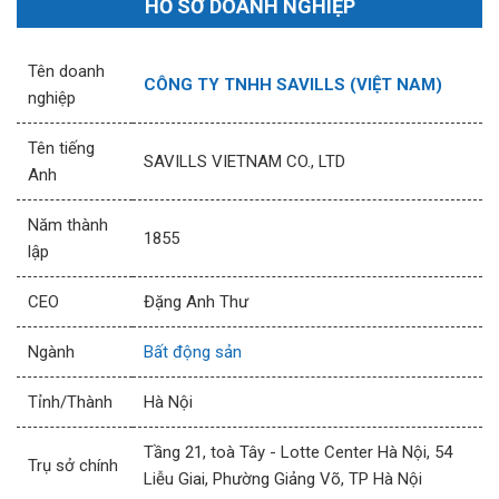
HỒ SƠ DOANH NGHIỆP
Tên doanh
CÔNG TY TNHH SAVILLS (VIỆT NAM)
nghiệp
Tên tiếng
SAVILLS VIETNAM CO., LTD
Anh
Năm thành
1855
lập
CEO
Đặng Anh Thư
Ngành
Bất động sản
Tỉnh/Thành
Hà Nội
Tầng 21, toà Tây - Lotte Center Hà Nội, 54
Trụ sở chính
Liễu Giai, Phường Giảng Võ, TP Hà Nội