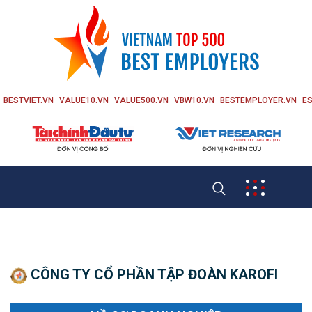
BESTVIET.VN
VALUE10.VN
VALUE500.VN
VBW10.VN
BESTEMPLOYER.VN
ES
CÔNG TY CỔ PHẦN TẬP ĐOÀN KAROFI