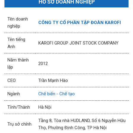
HỒ SƠ DOANH NGHIỆP
Tên doanh
CÔNG TY CỔ PHẦN TẬP ĐOÀN KAROFI
nghiệp
Tên tiếng
KAROFI GROUP JOINT STOCK COMPANY
Anh
Năm thành
2012
lập
CEO
Trần Mạnh Hào
Ngành
Chế biến - Chế tạo
Tỉnh/Thành
Hà Nội
Tầng 8, Tòa nhà HUDLAND, Số 6 Nguyễn Hữu
Trụ sở chính
Thọ, Phường Định Công, TP Hà Nội