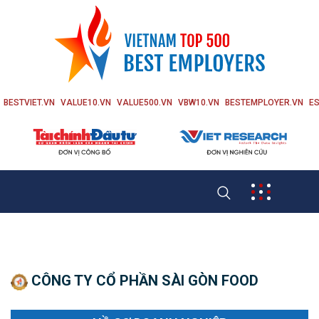
BESTVIET.VN
VALUE10.VN
VALUE500.VN
VBW10.VN
BESTEMPLOYER.VN
ES
CÔNG TY CỔ PHẦN SÀI GÒN FOOD