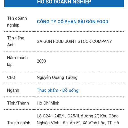
HỒ SƠ DOANH NGHIỆP
Tên doanh
CÔNG TY CỔ PHẦN SÀI GÒN FOOD
nghiệp
Tên tiếng
SAIGON FOOD JOINT STOCK COMPANY
Anh
Năm thành
2003
lập
CEO
Nguyễn Quang Tường
Ngành
Thực phẩm - Đồ uống
Tỉnh/Thành
Hồ Chí Minh
Lô C24 - 24B/II, C25/II, đường 2F, Khu Công
Trụ sở chính
Nghiệp Vĩnh Lộc, Ấp 59, Xã Vĩnh Lộc, TP Hồ