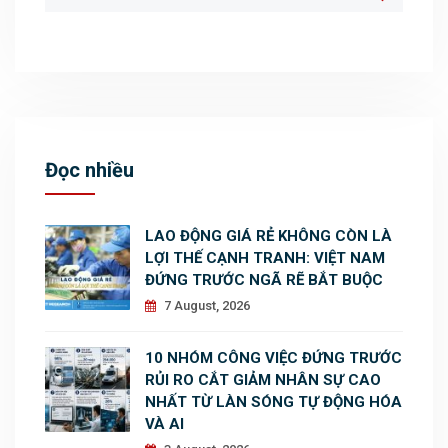
Đọc nhiều
LAO ĐỘNG GIÁ RẺ KHÔNG CÒN LÀ
LỢI THẾ CẠNH TRANH: VIỆT NAM
ĐỨNG TRƯỚC NGÃ RẼ BẮT BUỘC
7 August, 2026
10 NHÓM CÔNG VIỆC ĐỨNG TRƯỚC
RỦI RO CẮT GIẢM NHÂN SỰ CAO
NHẤT TỪ LÀN SÓNG TỰ ĐỘNG HÓA
VÀ AI