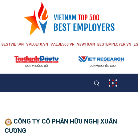
BESTVIET.VN
VALUE10.VN
VALUE500.VN
VBW10.VN
BESTEMPLOYER.VN
ES
CÔNG TY CỔ PHẦN HỮU NGHỊ XUÂN
CƯƠNG