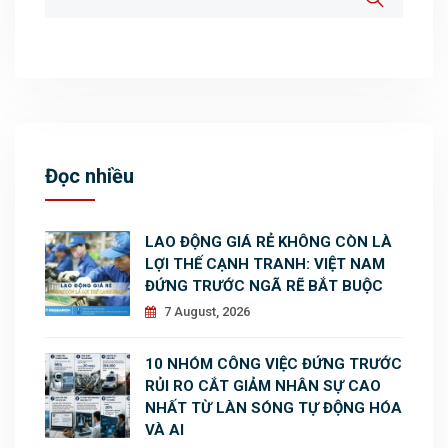
Đọc nhiều
LAO ĐỘNG GIÁ RẺ KHÔNG CÒN LÀ
LỢI THẾ CẠNH TRANH: VIỆT NAM
ĐỨNG TRƯỚC NGÃ RẼ BẮT BUỘC
7 August, 2026
10 NHÓM CÔNG VIỆC ĐỨNG TRƯỚC
RỦI RO CẮT GIẢM NHÂN SỰ CAO
NHẤT TỪ LÀN SÓNG TỰ ĐỘNG HÓA
VÀ AI