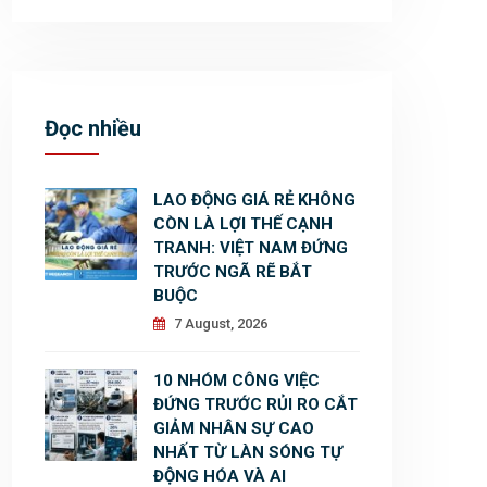
Đọc nhiều
LAO ĐỘNG GIÁ RẺ KHÔNG
CÒN LÀ LỢI THẾ CẠNH
TRANH: VIỆT NAM ĐỨNG
TRƯỚC NGÃ RẼ BẮT
BUỘC
7 August, 2026
10 NHÓM CÔNG VIỆC
ĐỨNG TRƯỚC RỦI RO CẮT
GIẢM NHÂN SỰ CAO
NHẤT TỪ LÀN SÓNG TỰ
ĐỘNG HÓA VÀ AI