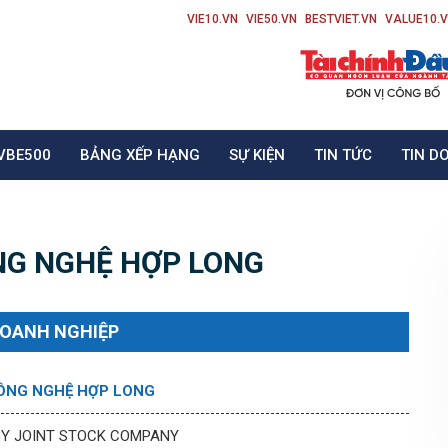
VIE10.VN
VIE50.VN
BESTVIET.VN
VALUE10.
VBE500
BẢNG XẾP HẠNG
SỰ KIỆN
TIN TỨC
TIN D
NG NGHỆ HỢP LONG
DOANH NGHIỆP
ÔNG NGHỆ HỢP LONG
Y JOINT STOCK COMPANY