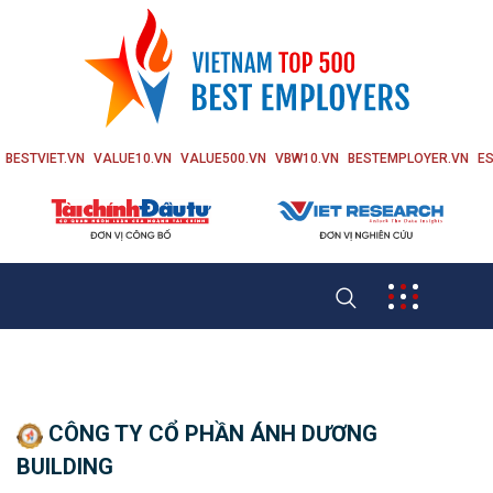
BESTVIET.VN
VALUE10.VN
VALUE500.VN
VBW10.VN
BESTEMPLOYER.VN
ES
CÔNG TY CỔ PHẦN ÁNH DƯƠNG
BUILDING