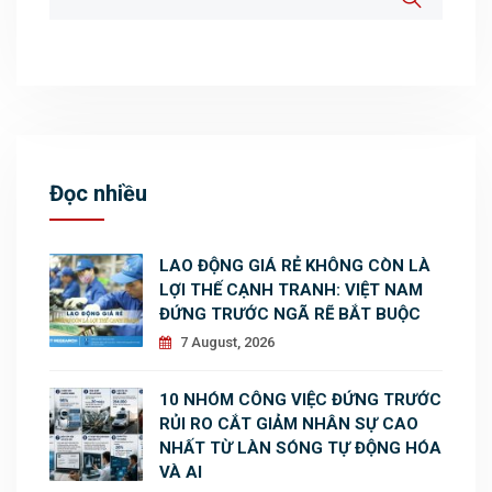
Đọc nhiều
LAO ĐỘNG GIÁ RẺ KHÔNG CÒN LÀ
LỢI THẾ CẠNH TRANH: VIỆT NAM
ĐỨNG TRƯỚC NGÃ RẼ BẮT BUỘC
7 August, 2026
10 NHÓM CÔNG VIỆC ĐỨNG TRƯỚC
RỦI RO CẮT GIẢM NHÂN SỰ CAO
NHẤT TỪ LÀN SÓNG TỰ ĐỘNG HÓA
VÀ AI