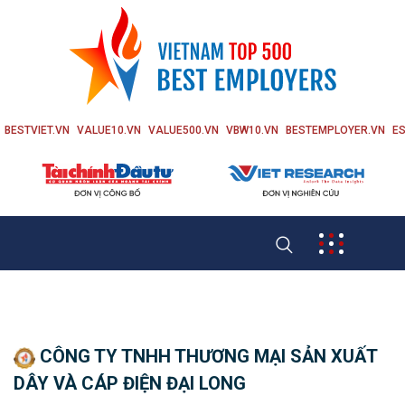
BESTVIET.VN
VALUE10.VN
VALUE500.VN
VBW10.VN
BESTEMPLOYER.VN
ES
CÔNG TY TNHH THƯƠNG MẠI SẢN XUẤT
DÂY VÀ CÁP ĐIỆN ĐẠI LONG