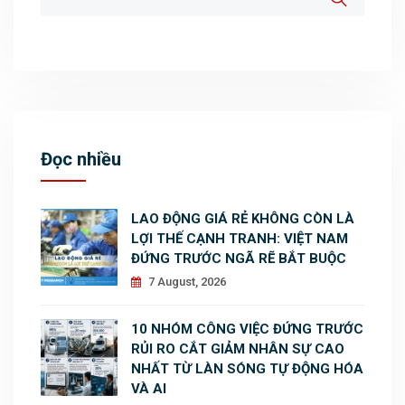
Đọc nhiều
LAO ĐỘNG GIÁ RẺ KHÔNG CÒN LÀ
LỢI THẾ CẠNH TRANH: VIỆT NAM
ĐỨNG TRƯỚC NGÃ RẼ BẮT BUỘC
7 August, 2026
10 NHÓM CÔNG VIỆC ĐỨNG TRƯỚC
RỦI RO CẮT GIẢM NHÂN SỰ CAO
NHẤT TỪ LÀN SÓNG TỰ ĐỘNG HÓA
VÀ AI