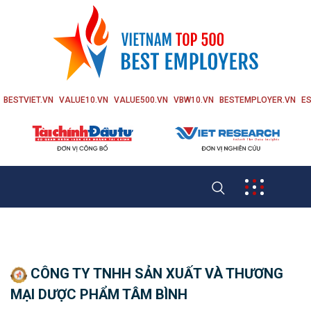
BESTVIET.VN
VALUE10.VN
VALUE500.VN
VBW10.VN
BESTEMPLOYER.VN
ES
CÔNG TY TNHH SẢN XUẤT VÀ THƯƠNG
MẠI DƯỢC PHẨM TÂM BÌNH