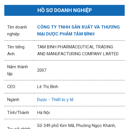
HỒ SƠ DOANH NGHIỆP
Tên doanh
CÔNG TY TNHH SẢN XUẤT VÀ THƯƠNG
nghiệp
MẠI DƯỢC PHẨM TÂM BÌNH
Tên tiếng
TAM BINH PHARMACEUTICAL TRADING
Anh
AND MANUFACTURING COMPANY LIMITED
Năm thành
2007
lập
CEO
Lê Thị Bình
Ngành
Dược - Thiết bị y tế
Tỉnh/Thành
Hà Nội
Số 349 phố Kim Mã, Phường Ngọc Khánh,