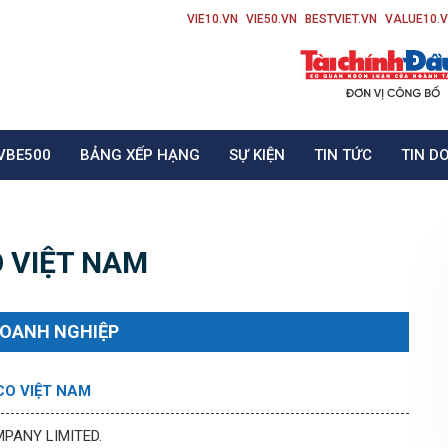
VIE10.VN
VIE50.VN
BESTVIET.VN
VALUE10.
VBE500
BẢNG XẾP HẠNG
SỰ KIỆN
TIN TỨC
TIN D
 VIỆT NAM
DOANH NGHIỆP
CO VIỆT NAM
PANY LIMITED.