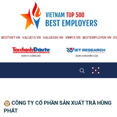
BESTVIET.VN
VALUE10.VN
VALUE500.VN
VBW10.VN
BESTEMPLOYER.VN
ES
CÔNG TY CỔ PHẦN SẢN XUẤT TRÀ HÙNG
PHÁT