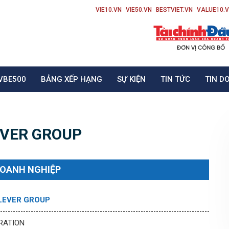
VIE10.VN
VIE50.VN
BESTVIET.VN
VALUE10.
VBE500
BẢNG XẾP HẠNG
SỰ KIỆN
TIN TỨC
TIN D
EVER GROUP
DOANH NGHIỆP
LEVER GROUP
RATION