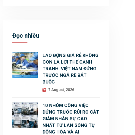
Đọc nhiều
LAO ĐỘNG GIÁ RẺ KHÔNG
CÒN LÀ LỢI THẾ CẠNH
TRANH: VIỆT NAM ĐỨNG
TRƯỚC NGÃ RẼ BẮT
BUỘC
7 August, 2026
10 NHÓM CÔNG VIỆC
ĐỨNG TRƯỚC RỦI RO CẮT
GIẢM NHÂN SỰ CAO
NHẤT TỪ LÀN SÓNG TỰ
ĐỘNG HÓA VÀ AI