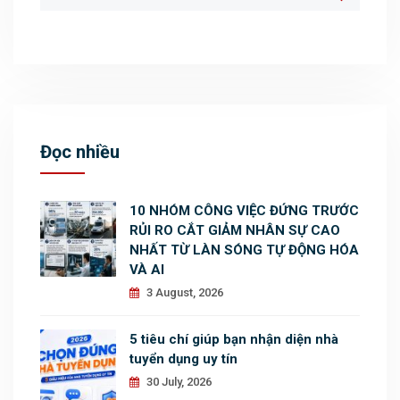
Đọc nhiều
10 NHÓM CÔNG VIỆC ĐỨNG TRƯỚC
RỦI RO CẮT GIẢM NHÂN SỰ CAO
NHẤT TỪ LÀN SÓNG TỰ ĐỘNG HÓA
VÀ AI
3 August, 2026
5 tiêu chí giúp bạn nhận diện nhà
tuyển dụng uy tín
30 July, 2026