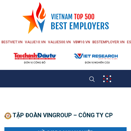
BESTVIET.VN
VALUE10.VN
VALUE500.VN
VBW10.VN
BESTEMPLOYER.VN
ES
TẬP ĐOÀN VINGROUP – CÔNG TY CP