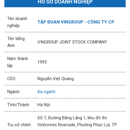
HỒ SƠ DOANH NGHIỆP
Tên doanh
TẬP ĐOÀN VINGROUP - CÔNG TY CP
nghiệp
Tên tiếng
VINGROUP JOINT STOCK COMPANY
Anh
Năm thành
1993
lập
CEO
Nguyễn Việt Quang
Ngành
Đa ngành
Tỉnh/Thành
Hà Nội
Số 7, Đường Bằng Lăng 1, khu đô thị
Trụ sở chính
Vinhomes Riverside, Phường Phúc Lợi, TP