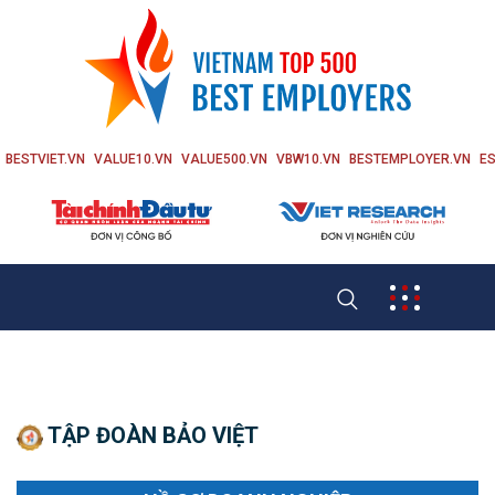
BESTVIET.VN
VALUE10.VN
VALUE500.VN
VBW10.VN
BESTEMPLOYER.VN
ES
TẬP ĐOÀN BẢO VIỆT