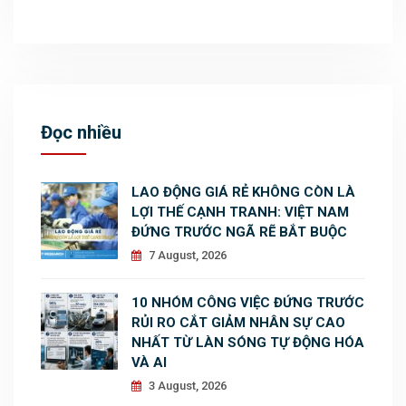
Đọc nhiều
LAO ĐỘNG GIÁ RẺ KHÔNG CÒN LÀ
LỢI THẾ CẠNH TRANH: VIỆT NAM
ĐỨNG TRƯỚC NGÃ RẼ BẮT BUỘC
7 August, 2026
10 NHÓM CÔNG VIỆC ĐỨNG TRƯỚC
RỦI RO CẮT GIẢM NHÂN SỰ CAO
NHẤT TỪ LÀN SÓNG TỰ ĐỘNG HÓA
VÀ AI
3 August, 2026