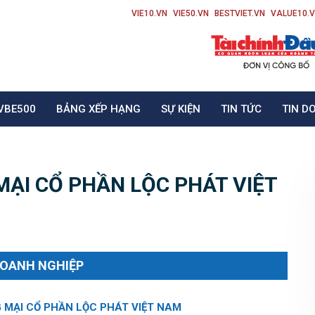
VIE10.VN
VIE50.VN
BESTVIET.VN
VALUE10.
VBE500
BẢNG XẾP HẠNG
SỰ KIỆN
TIN TỨC
TIN D
ẠI CỔ PHẦN LỘC PHÁT VIỆT
DOANH NGHIỆP
MẠI CỔ PHẦN LỘC PHÁT VIỆT NAM