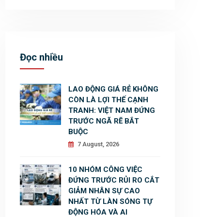
Đọc nhiều
LAO ĐỘNG GIÁ RẺ KHÔNG
CÒN LÀ LỢI THẾ CẠNH
TRANH: VIỆT NAM ĐỨNG
TRƯỚC NGÃ RẼ BẮT
BUỘC
7 August, 2026
10 NHÓM CÔNG VIỆC
ĐỨNG TRƯỚC RỦI RO CẮT
GIẢM NHÂN SỰ CAO
NHẤT TỪ LÀN SÓNG TỰ
ĐỘNG HÓA VÀ AI