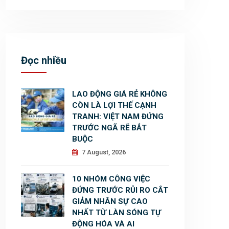
Đọc nhiều
LAO ĐỘNG GIÁ RẺ KHÔNG
CÒN LÀ LỢI THẾ CẠNH
TRANH: VIỆT NAM ĐỨNG
TRƯỚC NGÃ RẼ BẮT
BUỘC
7 August, 2026
10 NHÓM CÔNG VIỆC
ĐỨNG TRƯỚC RỦI RO CẮT
GIẢM NHÂN SỰ CAO
NHẤT TỪ LÀN SÓNG TỰ
ĐỘNG HÓA VÀ AI