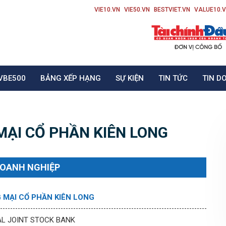
VIE10.VN
VIE50.VN
BESTVIET.VN
VALUE10.
VBE500
BẢNG XẾP HẠNG
SỰ KIỆN
TIN TỨC
TIN D
ẠI CỔ PHẦN KIÊN LONG
DOANH NGHIỆP
MẠI CỔ PHẦN KIÊN LONG
L JOINT STOCK BANK