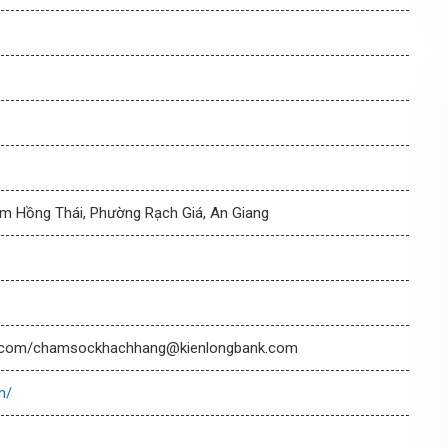
m Hồng Thái, Phường Rạch Giá, An Giang
k.com/chamsockhachhang@kienlongbank.com
m/