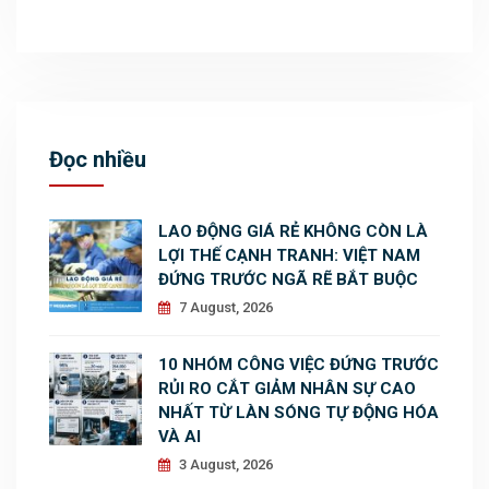
Đọc nhiều
LAO ĐỘNG GIÁ RẺ KHÔNG CÒN LÀ
LỢI THẾ CẠNH TRANH: VIỆT NAM
ĐỨNG TRƯỚC NGÃ RẼ BẮT BUỘC
7 August, 2026
10 NHÓM CÔNG VIỆC ĐỨNG TRƯỚC
RỦI RO CẮT GIẢM NHÂN SỰ CAO
NHẤT TỪ LÀN SÓNG TỰ ĐỘNG HÓA
VÀ AI
3 August, 2026