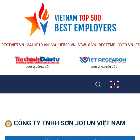
BESTVIET.VN
VALUE10.VN
VALUE500.VN
VBW10.VN
BESTEMPLOYER.VN
ES
CÔNG TY TNHH SƠN JOTUN VIỆT NAM