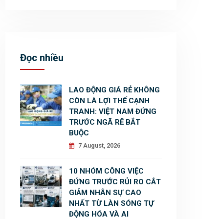
Đọc nhiều
LAO ĐỘNG GIÁ RẺ KHÔNG
CÒN LÀ LỢI THẾ CẠNH
TRANH: VIỆT NAM ĐỨNG
TRƯỚC NGÃ RẼ BẮT
BUỘC
7 August, 2026
10 NHÓM CÔNG VIỆC
ĐỨNG TRƯỚC RỦI RO CẮT
GIẢM NHÂN SỰ CAO
NHẤT TỪ LÀN SÓNG TỰ
ĐỘNG HÓA VÀ AI