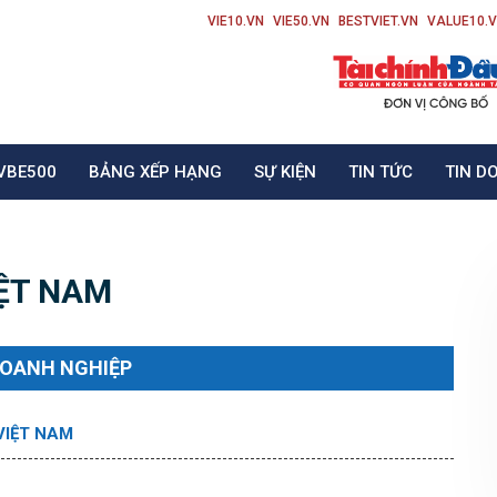
VIE10.VN
VIE50.VN
BESTVIET.VN
VALUE10.
VBE500
BẢNG XẾP HẠNG
SỰ KIỆN
TIN TỨC
TIN D
ỆT NAM
DOANH NGHIỆP
VIỆT NAM