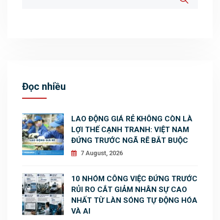
Đọc nhiều
LAO ĐỘNG GIÁ RẺ KHÔNG CÒN LÀ
LỢI THẾ CẠNH TRANH: VIỆT NAM
ĐỨNG TRƯỚC NGÃ RẼ BẮT BUỘC
7 August, 2026
10 NHÓM CÔNG VIỆC ĐỨNG TRƯỚC
RỦI RO CẮT GIẢM NHÂN SỰ CAO
NHẤT TỪ LÀN SÓNG TỰ ĐỘNG HÓA
VÀ AI