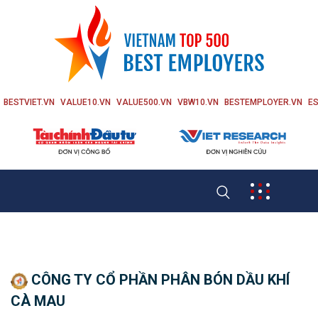
BESTVIET.VN
VALUE10.VN
VALUE500.VN
VBW10.VN
BESTEMPLOYER.VN
ES
CÔNG TY CỔ PHẦN PHÂN BÓN DẦU KHÍ
CÀ MAU