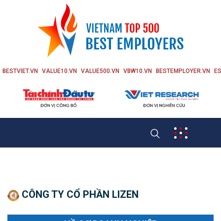
BESTVIET.VN
VALUE10.VN
VALUE500.VN
VBW10.VN
BESTEMPLOYER.VN
ES
CÔNG TY CỔ PHẦN LIZEN