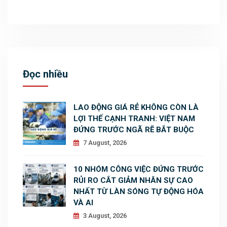
Đọc nhiều
LAO ĐỘNG GIÁ RẺ KHÔNG CÒN LÀ
LỢI THẾ CẠNH TRANH: VIỆT NAM
ĐỨNG TRƯỚC NGÃ RẼ BẮT BUỘC
7 August, 2026
10 NHÓM CÔNG VIỆC ĐỨNG TRƯỚC
RỦI RO CẮT GIẢM NHÂN SỰ CAO
NHẤT TỪ LÀN SÓNG TỰ ĐỘNG HÓA
VÀ AI
3 August, 2026