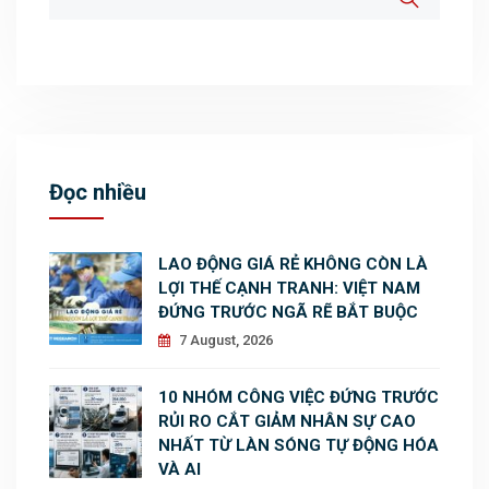
Đọc nhiều
LAO ĐỘNG GIÁ RẺ KHÔNG CÒN LÀ
LỢI THẾ CẠNH TRANH: VIỆT NAM
ĐỨNG TRƯỚC NGÃ RẼ BẮT BUỘC
7 August, 2026
10 NHÓM CÔNG VIỆC ĐỨNG TRƯỚC
RỦI RO CẮT GIẢM NHÂN SỰ CAO
NHẤT TỪ LÀN SÓNG TỰ ĐỘNG HÓA
VÀ AI