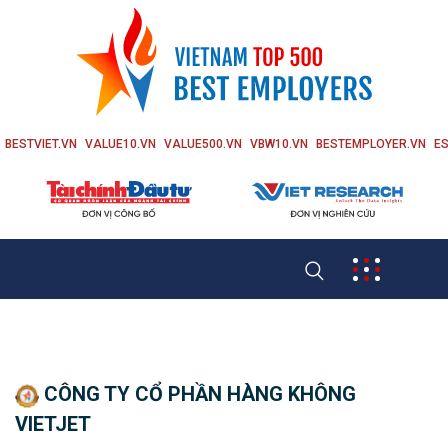
BESTVIET.VN
VALUE10.VN
VALUE500.VN
VBW10.VN
BESTEMPLOYER.VN
ES
CÔNG TY CỔ PHẦN HÀNG KHÔNG
VIETJET