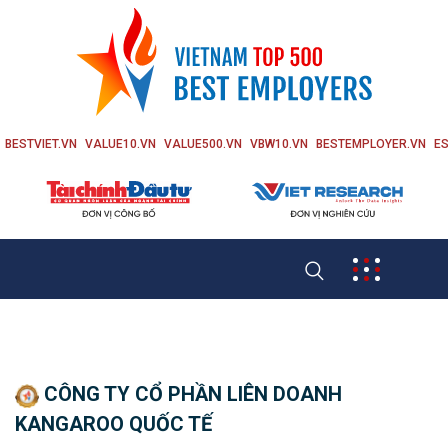
BESTVIET.VN
VALUE10.VN
VALUE500.VN
VBW10.VN
BESTEMPLOYER.VN
ES
CÔNG TY CỔ PHẦN LIÊN DOANH
KANGAROO QUỐC TẾ