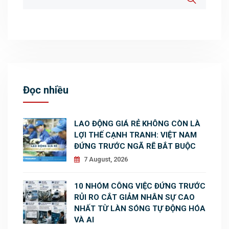
Đọc nhiều
LAO ĐỘNG GIÁ RẺ KHÔNG CÒN LÀ
LỢI THẾ CẠNH TRANH: VIỆT NAM
ĐỨNG TRƯỚC NGÃ RẼ BẮT BUỘC
7 August, 2026
10 NHÓM CÔNG VIỆC ĐỨNG TRƯỚC
RỦI RO CẮT GIẢM NHÂN SỰ CAO
NHẤT TỪ LÀN SÓNG TỰ ĐỘNG HÓA
VÀ AI