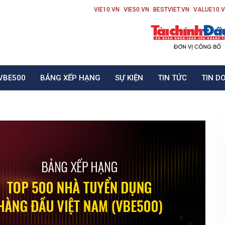
VIE10.VN
VIE50.VN
BESTVIET.VN
VALUE10.
VBE500
BẢNG XẾP HẠNG
SỰ KIỆN
TIN TỨC
TIN D