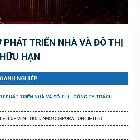
 PHÁT TRIỂN NHÀ VÀ ĐÔ THỊ
 HỮU HẠN
DOANH NGHIỆP
Ư PHÁT TRIỂN NHÀ VÀ ĐÔ THỊ - CÔNG TY TRÁCH
DEVELOPMENT HOLDINGS CORPORATION LIMITED