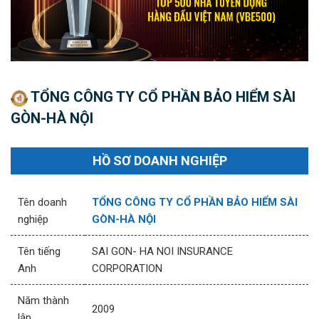
TỔNG CÔNG TY CỔ PHẦN BẢO HIỂM SÀI
GÒN-HÀ NỘI
HỒ SƠ DOANH NGHIỆP
Tên doanh
TỔNG CÔNG TY CỔ PHẦN BẢO HIỂM SÀI
nghiệp
GÒN-HÀ NỘI
Tên tiếng
SAI GON- HA NOI INSURANCE
Anh
CORPORATION
Năm thành
2009
lập