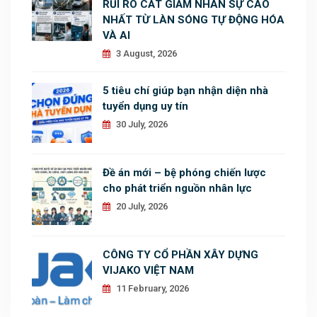
RỦI RO CẮT GIẢM NHÂN SỰ CAO
NHẤT TỪ LÀN SÓNG TỰ ĐỘNG HÓA
VÀ AI
3 August, 2026
5 tiêu chí giúp bạn nhận diện nhà
tuyển dụng uy tín
30 July, 2026
Đề án mới – bệ phóng chiến lược
cho phát triển nguồn nhân lực
20 July, 2026
CÔNG TY CỔ PHẦN XÂY DỰNG
VIJAKO VIỆT NAM
11 February, 2026