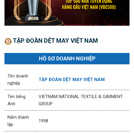
TẬP ĐOÀN DỆT MAY VIỆT NAM
HỒ SƠ DOANH NGHIỆP
Tên doanh
TẬP ĐOÀN DỆT MAY VIỆT NAM
nghiệp
Tên tiếng
VIETNAM NATIONAL TEXTILE & GARMENT
Anh
GROUP
Năm thành
1998
lập