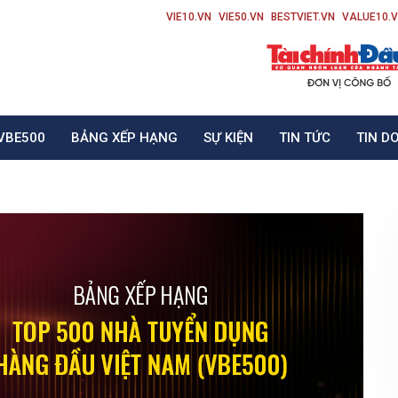
VIE10.VN
VIE50.VN
BESTVIET.VN
VALUE10.
VBE500
BẢNG XẾP HẠNG
SỰ KIỆN
TIN TỨC
TIN D