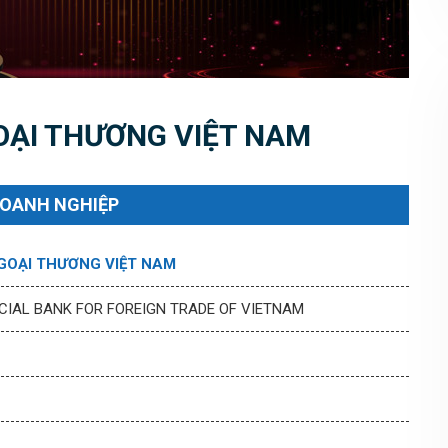
ẠI THƯƠNG VIỆT NAM
DOANH NGHIỆP
OẠI THƯƠNG VIỆT NAM
IAL BANK FOR FOREIGN TRADE OF VIETNAM