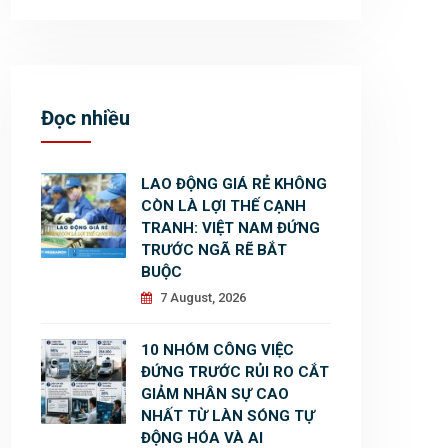
Đọc nhiều
LAO ĐỘNG GIÁ RẺ KHÔNG
CÒN LÀ LỢI THẾ CẠNH
TRANH: VIỆT NAM ĐỨNG
TRƯỚC NGÃ RẼ BẮT
BUỘC
7 August, 2026
10 NHÓM CÔNG VIỆC
ĐỨNG TRƯỚC RỦI RO CẮT
GIẢM NHÂN SỰ CAO
NHẤT TỪ LÀN SÓNG TỰ
ĐỘNG HÓA VÀ AI