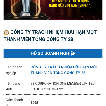
CÔNG TY TRÁCH NHIỆM HỮU HẠN MỘT
THÀNH VIÊN TỔNG CÔNG TY 28
HỒ SƠ DOANH NGHIỆP
Tên doanh
CÔNG TY TRÁCH NHIỆM HỮU HẠN MỘT
nghiệp
THÀNH VIÊN TỔNG CÔNG TY 28
Tên tiếng
28 CORPORATION ONE MEMBER LIMITED
Anh
LIABILITY COMPANY
Năm thành
1998
lập