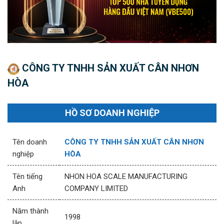
CÔNG TY TNHH SẢN XUẤT CÂN NHƠN
HÒA
HỒ SƠ DOANH NGHIỆP
Tên doanh
CÔNG TY TNHH SẢN XUẤT CÂN NHƠN
nghiệp
HÒA
Tên tiếng
NHON HOA SCALE MANUFACTURING
Anh
COMPANY LIMITED
Năm thành
1998
lập