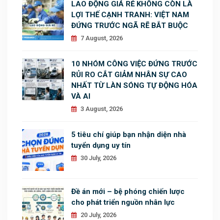
LAO ĐỘNG GIÁ RẺ KHÔNG CÒN LÀ
LỢI THẾ CẠNH TRANH: VIỆT NAM
ĐỨNG TRƯỚC NGÃ RẼ BẮT BUỘC
7 August, 2026
10 NHÓM CÔNG VIỆC ĐỨNG TRƯỚC
RỦI RO CẮT GIẢM NHÂN SỰ CAO
NHẤT TỪ LÀN SÓNG TỰ ĐỘNG HÓA
VÀ AI
3 August, 2026
5 tiêu chí giúp bạn nhận diện nhà
tuyển dụng uy tín
30 July, 2026
Đề án mới – bệ phóng chiến lược
cho phát triển nguồn nhân lực
20 July, 2026