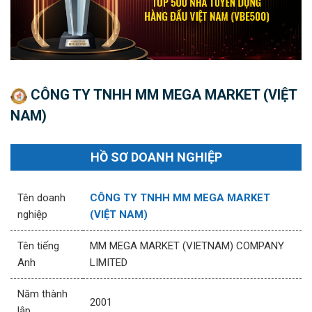
CÔNG TY TNHH MM MEGA MARKET (VIỆT
NAM)
HỒ SƠ DOANH NGHIỆP
Tên doanh
CÔNG TY TNHH MM MEGA MARKET
nghiệp
(VIỆT NAM)
Tên tiếng
MM MEGA MARKET (VIETNAM) COMPANY
Anh
LIMITED
Năm thành
2001
lập