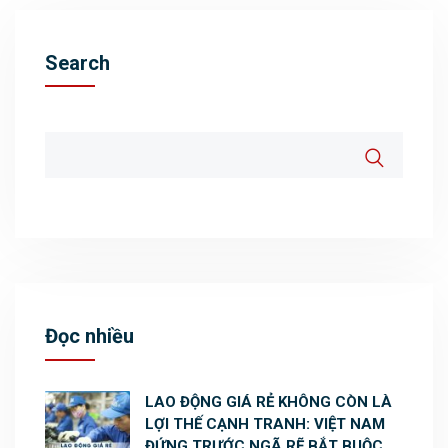
Search
Đọc nhiều
LAO ĐỘNG GIÁ RẺ KHÔNG CÒN LÀ
LỢI THẾ CẠNH TRANH: VIỆT NAM
ĐỨNG TRƯỚC NGÃ RẼ BẮT BUỘC