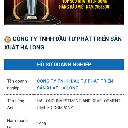
CÔNG TY TNHH ĐẦU TƯ PHÁT TRIỂN SẢN
XUẤT HẠ LONG
HỒ SƠ DOANH NGHIỆP
Tên doanh
CÔNG TY TNHH ĐẦU TƯ PHÁT TRIỂN
nghiệp
SẢN XUẤT HẠ LONG
Tên tiếng
HA LONG INVESTMENT AND DEVELOPMENT
Anh
LIMITED COMPANY
Năm thành
1998
lập