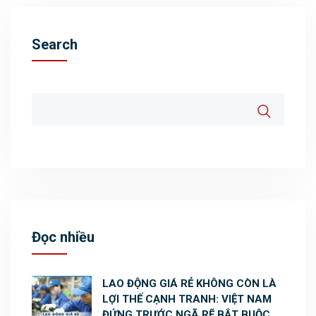
Search
Đọc nhiều
LAO ĐỘNG GIÁ RẺ KHÔNG CÒN LÀ
LỢI THẾ CẠNH TRANH: VIỆT NAM
ĐỨNG TRƯỚC NGÃ RẼ BẮT BUỘC