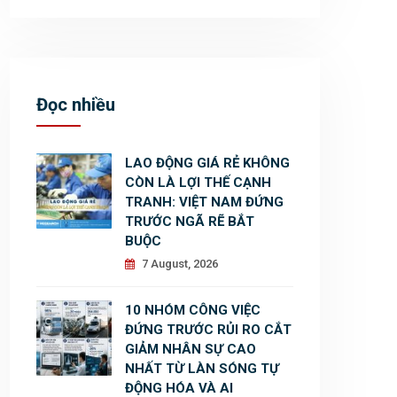
Đọc nhiều
LAO ĐỘNG GIÁ RẺ KHÔNG
CÒN LÀ LỢI THẾ CẠNH
TRANH: VIỆT NAM ĐỨNG
TRƯỚC NGÃ RẼ BẮT
BUỘC
7 August, 2026
10 NHÓM CÔNG VIỆC
ĐỨNG TRƯỚC RỦI RO CẮT
GIẢM NHÂN SỰ CAO
NHẤT TỪ LÀN SÓNG TỰ
ĐỘNG HÓA VÀ AI