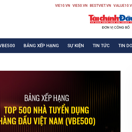
VIE10.VN
VIE50.VN
BESTVIET.VN
VALUE10.
VBE500
BẢNG XẾP HẠNG
SỰ KIỆN
TIN TỨC
TIN D