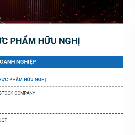
ỰC PHẨM HỮU NGHỊ
DOANH NGHIỆP
HỰC PHẨM HỮU NGHỊ
 STOCK COMPANY
HĐQT