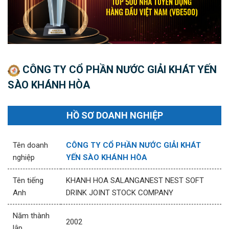
CÔNG TY CỔ PHẦN NƯỚC GIẢI KHÁT YẾN
SÀO KHÁNH HÒA
HỒ SƠ DOANH NGHIỆP
Tên doanh
CÔNG TY CỔ PHẦN NƯỚC GIẢI KHÁT
nghiệp
YẾN SÀO KHÁNH HÒA
Tên tiếng
KHANH HOA SALANGANEST NEST SOFT
Anh
DRINK JOINT STOCK COMPANY
Năm thành
2002
lập