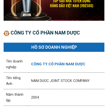
CÔNG TY CỔ PHẦN NAM DƯỢC
HỒ SƠ DOANH NGHIỆP
Tên doanh
CÔNG TY CỔ PHẦN NAM DƯỢC
nghiệp
Tên tiếng
NAM DUOC JOINT STOCK COMPANY
Anh
Năm thành
2004
lập