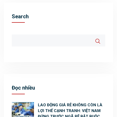
Search
Đọc nhiều
LAO ĐỘNG GIÁ RẺ KHÔNG CÒN LÀ
LỢI THẾ CẠNH TRANH: VIỆT NAM
ĐỨNG TRƯỚC NGÃ RẼ BẮT BUỘC