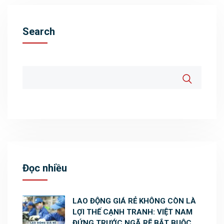
Search
Đọc nhiều
LAO ĐỘNG GIÁ RẺ KHÔNG CÒN LÀ
LỢI THẾ CẠNH TRANH: VIỆT NAM
ĐỨNG TRƯỚC NGÃ RẼ BẮT BUỘC