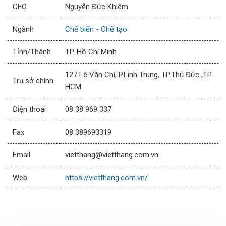
CEO
Nguyễn Đức Khiêm
Ngành
Chế biến - Chế tạo
Tỉnh/Thành
TP. Hồ Chí Minh
127 Lê Văn Chí, P.Linh Trung, TP.Thủ Đức ,TP
Trụ sở chính
HCM
Điện thoại
08 38 969 337
Fax
08 389693319
Email
vietthang@vietthang.com.vn
Web
https://vietthang.com.vn/