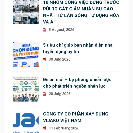
10 NHÓM CÔNG VIỆC ĐỨNG TRƯỚC
RỦI RO CẮT GIẢM NHÂN SỰ CAO
NHẤT TỪ LÀN SÓNG TỰ ĐỘNG HÓA
VÀ AI
3 August, 2026
5 tiêu chí giúp bạn nhận diện nhà
tuyển dụng uy tín
30 July, 2026
Đề án mới – bệ phóng chiến lược
cho phát triển nguồn nhân lực
20 July, 2026
CÔNG TY CỔ PHẦN XÂY DỰNG
VIJAKO VIỆT NAM
11 February, 2026