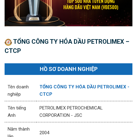
TỔNG CÔNG TY HÓA DẦU PETROLIMEX –
CTCP
HỒ SƠ DOANH NGHIỆP
Tên doanh
TỔNG CÔNG TY HÓA DẦU PETROLIMEX -
nghiệp
CTCP
Tên tiếng
PETROLIMEX PETROCHEMICAL
Anh
CORPORATION - JSC
Năm thành
2004
lập