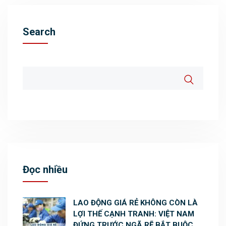
Search
Đọc nhiều
LAO ĐỘNG GIÁ RẺ KHÔNG CÒN LÀ
LỢI THẾ CẠNH TRANH: VIỆT NAM
ĐỨNG TRƯỚC NGÃ RẼ BẮT BUỘC