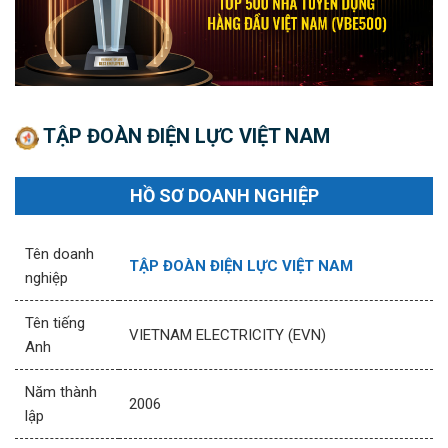
TẬP ĐOÀN ĐIỆN LỰC VIỆT NAM
HỒ SƠ DOANH NGHIỆP
Tên doanh
TẬP ĐOÀN ĐIỆN LỰC VIỆT NAM
nghiệp
Tên tiếng
VIETNAM ELECTRICITY (EVN)
Anh
Năm thành
2006
lập