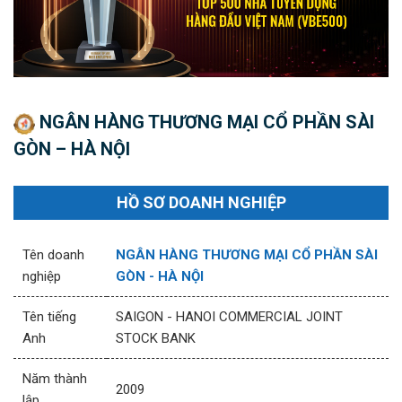
NGÂN HÀNG THƯƠNG MẠI CỔ PHẦN SÀI
GÒN – HÀ NỘI
HỒ SƠ DOANH NGHIỆP
Tên doanh
NGÂN HÀNG THƯƠNG MẠI CỔ PHẦN SÀI
nghiệp
GÒN - HÀ NỘI
Tên tiếng
SAIGON - HANOI COMMERCIAL JOINT
Anh
STOCK BANK
Năm thành
2009
lập