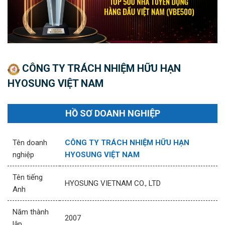
CÔNG TY TRÁCH NHIỆM HỮU HẠN
HYOSUNG VIỆT NAM
HỒ SƠ DOANH NGHIỆP
Tên doanh
CÔNG TY TRÁCH NHIỆM HỮU HẠN
nghiệp
HYOSUNG VIỆT NAM
Tên tiếng
HYOSUNG VIETNAM CO., LTD
Anh
Năm thành
2007
lập