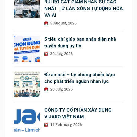
RỦI RO CẮT GIẢM NHÂN SỰ CAO
NHẤT TỪ LÀN SÓNG TỰ ĐỘNG HÓA
VÀ AI
3 August, 2026
5 tiêu chí giúp bạn nhận diện nhà
tuyển dụng uy tín
30 July, 2026
Đề án mới – bệ phóng chiến lược
cho phát triển nguồn nhân lực
20 July, 2026
CÔNG TY CỔ PHẦN XÂY DỰNG
VIJAKO VIỆT NAM
11 February, 2026