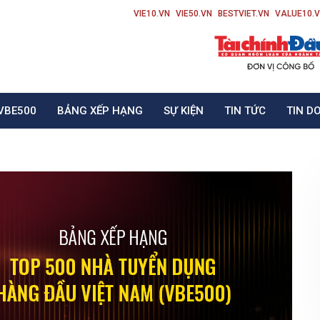
VIE10.VN
VIE50.VN
BESTVIET.VN
VALUE10.
VBE500
BẢNG XẾP HẠNG
SỰ KIỆN
TIN TỨC
TIN D