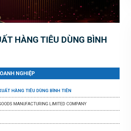
ẤT HÀNG TIÊU DÙNG BÌNH
DOANH NGHIỆP
UẤT HÀNG TIÊU DÙNG BÌNH TIÊN
 GOODS MANUFACTURING LIMITED COMPANY